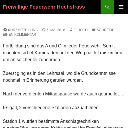
Suchen
Freiwillige Feuerwehr Hochstrass
ZUM
PRIMÄR
INHALT
MENÜ
SPRINGEN
KURZMITTEILUNG
5. MAI 2016
FFHOCH
SCHREIBE
EINEN KOMMENTAR
Fortbildung sind das A und O in jeder Feuerwehr. Somit
machten sich 4 Kameraden auf den Weg nach Traiskirchen,
um an solcher teilzunehmen.
Zuerst ging es in den Lehrsaal, wo die Grundkenntnisse
nochmal in Erinnerung gerufen wurden.
Nach der verdienten Mittagspause wurde auch gearbeitet….
Es galt, 2 verschiedene Stationen abzuarbeiten:
Station 1 wurden bestimmte Anschlagtechniken