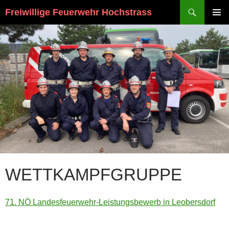
Suchen
Freiwillige Feuerwehr Hochstrass
ZUM
PRIMÄR
INHALT
MENÜ
SPRINGEN
WETTKAMPFGRUPPE
71. NÖ Landesfeuerwehr-Leistungsbewerb in Leobersdorf