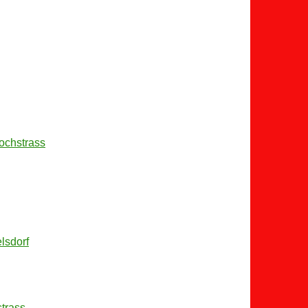
ochstrass
lsdorf
trass