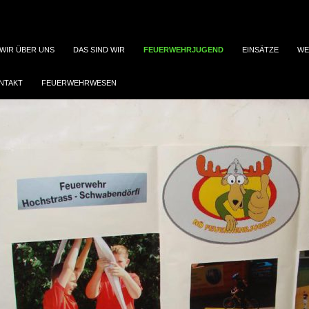
WIR ÜBER UNS
DAS SIND WIR
FEUERWEHRJUGEND
EINSÄTZE
WE
NTAKT
FEUERWEHRWESEN