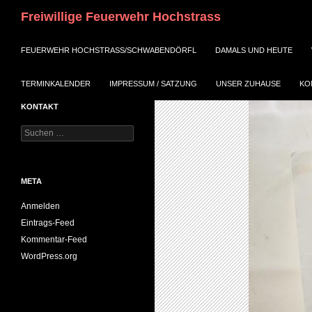
Suchen
Freiwillige Feuerwehr Hochstrass
ZUM INHALT SPRINGEN
FEUERWEHR HOCHSTRASS/SCHWABENDÖRFL
DAMALS UND HEUTE
TERMINKALENDER
IMPRESSUM / SATZUNG
UNSER ZUHAUSE
KO
KONTAKT
Suchen
nach:
META
Anmelden
Eintrags-Feed
Kommentar-Feed
WordPress.org