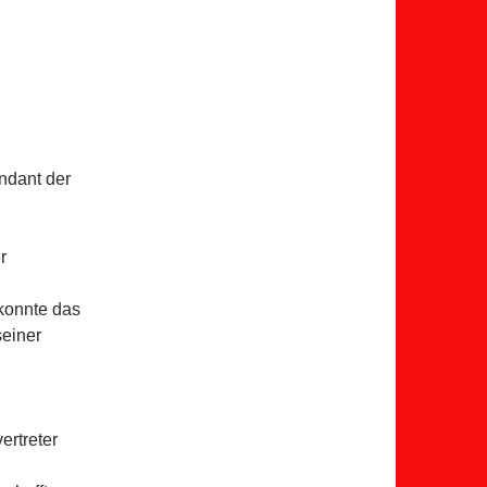
dant der
r
konnte das
einer
ertreter