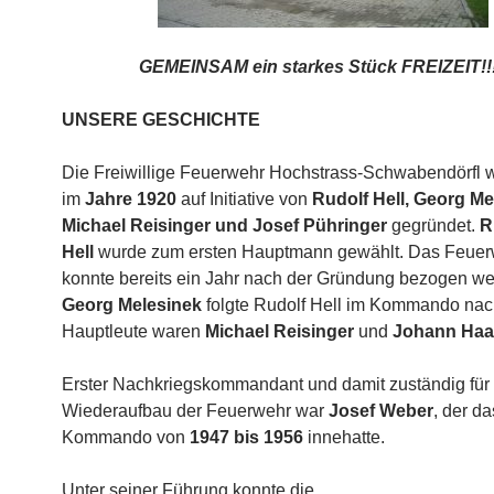
GEMEINSAM ein starkes Stück FREIZEIT!!!
UNSERE GESCHICHTE
Die Freiwillige Feuerwehr Hochstrass-Schwabendörfl 
im
Jahre 1920
auf Initiative von
Rudolf Hell, Georg Me
Michael Reisinger und Josef Pühringer
gegründet.
R
Hell
wurde zum ersten Hauptmann gewählt. Das Feue
konnte bereits ein Jahr nach der Gründung bezogen we
Georg Melesinek
folgte Rudolf Hell im Kommando nac
Hauptleute waren
Michael Reisinger
und
Johann Haa
Erster Nachkriegskommandant und damit zuständig für
Wiederaufbau der Feuerwehr war
Josef Weber
, der da
Kommando von
1947 bis 1956
innehatte.
Unter seiner Führung konnte die