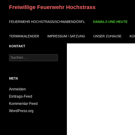
Suchen
Freiwillige Feuerwehr Hochstrass
ZUM INHALT SPRINGEN
FEUERWEHR HOCHSTRASS/SCHWABENDÖRFL
DAMALS UND HEUTE
TERMINKALENDER
IMPRESSUM / SATZUNG
UNSER ZUHAUSE
KO
KONTAKT
Suchen
nach:
META
Anmelden
Eintrags-Feed
Kommentar-Feed
WordPress.org