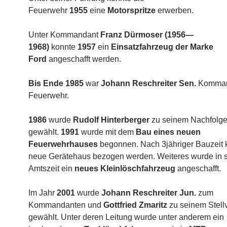
Feuerwehr
1955
eine
Motorspritze
erwerben.
Unter Kommandant
Franz Dürmoser (1956—
1968)
konnte
1957
ein
Einsatzfahrzeug der Marke
Ford
angeschafft werden.
Bis Ende 1985
war
Johann Reschreiter Sen.
Komman
Feuerwehr.
1986
wurde
Rudolf Hinterberger
zu seinem Nachfolge
gewählt.
1991
wurde mit dem
Bau eines neuen
Feuerwehrhauses
begonnen. Nach 3jähriger Bauzeit 
neue Gerätehaus bezogen werden. Weiteres wurde in s
Amtszeit ein
neues Kleinlöschfahrzeug
angeschafft.
Im Jahr
2001
wurde
Johann Reschreiter Jun.
zum
Kommandanten und
Gottfried Zmaritz
zu seinem Stellv
gewählt. Unter deren Leitung wurde unter anderem ein