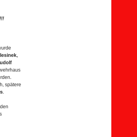
!!
wurde
lesinek,
udolf
rwehrhaus
rden.
h, spätere
s
.
 den
s