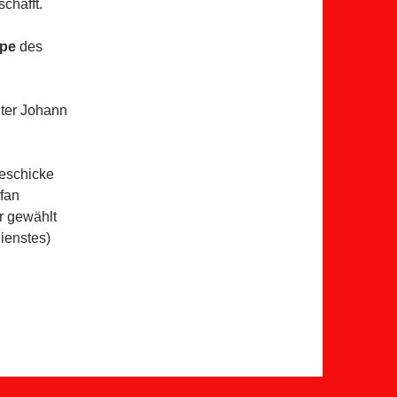
chafft.
pe
des
ter Johann
eschicke
fan
r gewählt
ienstes)