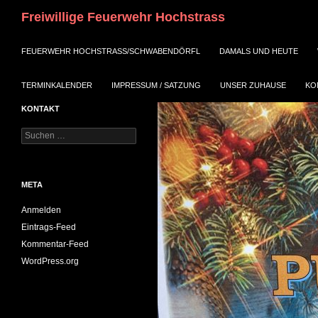
Suchen
Freiwillige Feuerwehr Hochstrass
ZUM INHALT SPRINGEN
FEUERWEHR HOCHSTRASS/SCHWABENDÖRFL
DAMALS UND HEUTE
TERMINKALENDER
IMPRESSUM / SATZUNG
UNSER ZUHAUSE
KO
KONTAKT
Suchen
nach:
META
Anmelden
Eintrags-Feed
Kommentar-Feed
WordPress.org