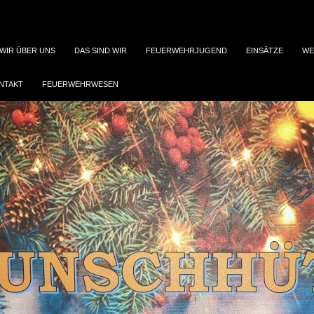
WIR ÜBER UNS
DAS SIND WIR
FEUERWEHRJUGEND
EINSÄTZE
WE
NTAKT
FEUERWEHRWESEN