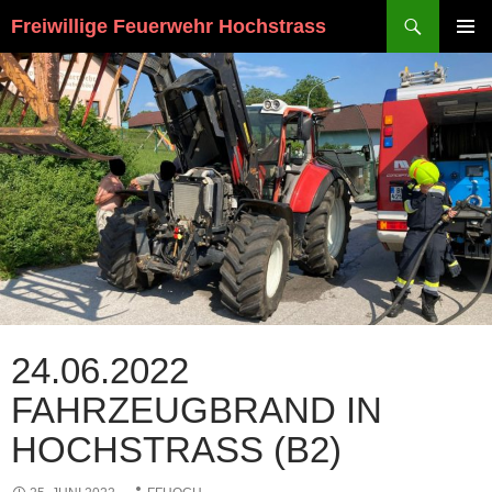
Suchen
Freiwillige Feuerwehr Hochstrass
ZUM
PRIMÄR
INHALT
MENÜ
SPRINGEN
24.06.2022
FAHRZEUGBRAND IN
HOCHSTRASS (B2)