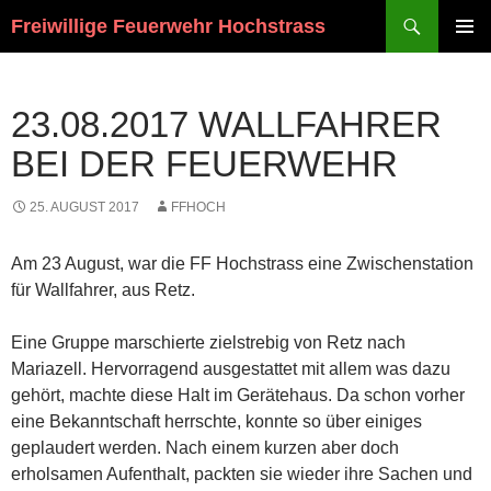
Suchen
Freiwillige Feuerwehr Hochstrass
ZUM
PRIMÄR
INHALT
MENÜ
SPRINGEN
23.08.2017 WALLFAHRER
BEI DER FEUERWEHR
25. AUGUST 2017
FFHOCH
Am 23 August, war die FF Hochstrass eine Zwischenstation
für Wallfahrer, aus Retz.
Eine Gruppe marschierte zielstrebig von Retz nach
Mariazell. Hervorragend ausgestattet mit allem was dazu
gehört, machte diese Halt im Gerätehaus. Da schon vorher
eine Bekanntschaft herrschte, konnte so über einiges
geplaudert werden. Nach einem kurzen aber doch
erholsamen Aufenthalt, packten sie wieder ihre Sachen und