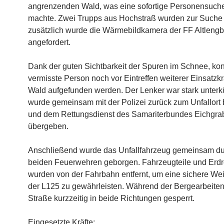
angrenzenden Wald, was eine sofortige Personensuch
machte. Zwei Trupps aus Hochstraß wurden zur Suche e
zusätzlich wurde die Wärmebildkamera der FF Altleng
angefordert.
Dank der guten Sichtbarkeit der Spuren im Schnee, kon
vermisste Person noch vor Eintreffen weiterer Einsatzkr
Wald aufgefunden werden. Der Lenker war stark unterk
wurde gemeinsam mit der Polizei zurück zum Unfallort b
und dem Rettungsdienst des Samariterbundes Eichgra
übergeben.
Anschließend wurde das Unfallfahrzeug gemeinsam du
beiden Feuerwehren geborgen. Fahrzeugteile und Erdr
wurden von der Fahrbahn entfernt, um eine sichere Weit
der L125 zu gewährleisten. Während der Bergearbeiten
Straße kurzzeitig in beide Richtungen gesperrt.
Eingesetzte Kräfte: