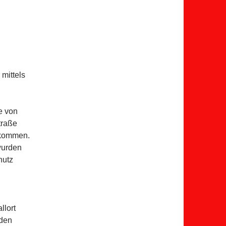
n
mittels
e von
traße
ekommen.
wurden
hutz
llort
 den