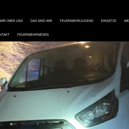
WIR ÜBER UNS
DAS SIND WIR
FEUERWEHRJUGEND
EINSÄTZE
WE
NTAKT
FEUERWEHRWESEN