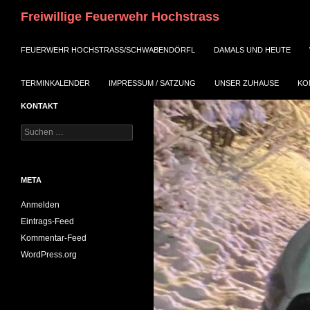
Suchen
Freiwillige Feuerwehr Hochstrass
ZUM INHALT SPRINGEN
FEUERWEHR HOCHSTRASS/SCHWABENDÖRFL
DAMALS UND HEUTE
TERMINKALENDER
IMPRESSUM / SATZUNG
UNSER ZUHAUSE
KO
KONTAKT
Suchen
nach:
META
Anmelden
Eintrags-Feed
Kommentar-Feed
WordPress.org