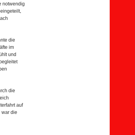
e notwendig
ingeteilt,
bach
nte die
äfte im
ühlt und
egleitet
ben
rch die
eich
erfahrt auf
 war die