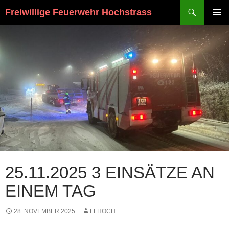
Suchen
Freiwillige Feuerwehr Hochstrass
ZUM
PRIMÄR
INHALT
MENÜ
SPRINGEN
25.11.2025 3 EINSÄTZE AN
EINEM TAG
28. NOVEMBER 2025
FFHOCH