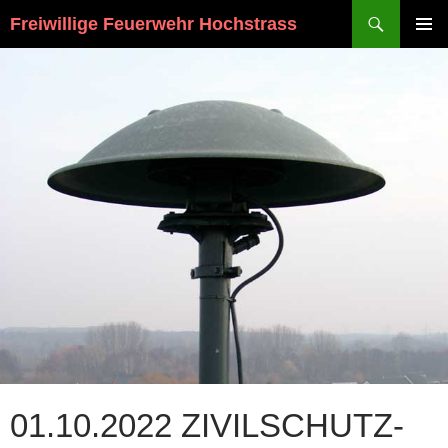
Suchen
Freiwillige Feuerwehr Hochstrass
ZUM
PRIMÄR
INHALT
MENÜ
SPRINGEN
01.10.2022 ZIVILSCHUTZ-