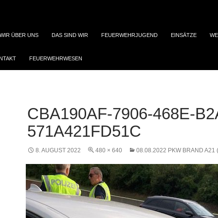
WIR ÜBER UNS
DAS SIND WIR
FEUERWEHRJUGEND
EINSÄTZE
WE
NTAKT
FEUERWEHRWESEN
CBA190AF-7906-468E-B2
571A421FD51C
8. AUGUST 2022
480 × 640
08.08.2022 PKW BRAND A21 