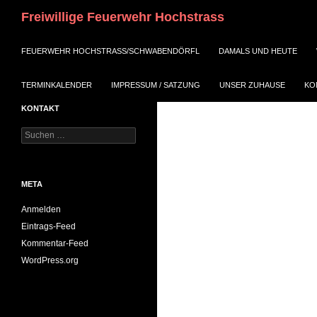
Suchen
Freiwillige Feuerwehr Hochstrass
ZUM INHALT SPRINGEN
FEUERWEHR HOCHSTRASS/SCHWABENDÖRFL
DAMALS UND HEUTE
TERMINKALENDER
IMPRESSUM / SATZUNG
UNSER ZUHAUSE
KO
KONTAKT
Suchen
nach:
META
Anmelden
Eintrags-Feed
Kommentar-Feed
WordPress.org