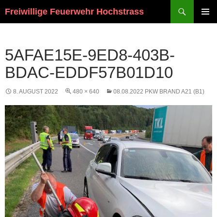
Suchen
Freiwillige Feuerwehr Hochstrass
ZUM
PRIMÄR
INHALT
MENÜ
SPRINGEN
5AFAE15E-9ED8-403B-
BDAC-EDDF57B01D10
8. AUGUST 2022
480 × 640
08.08.2022 PKW BRAND A21 (B1)