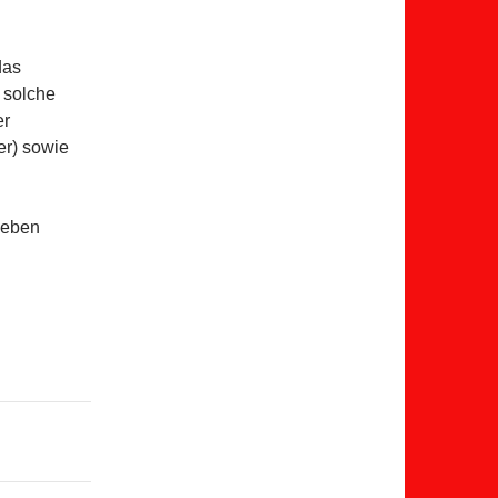
das
 solche
er
er) sowie
geben