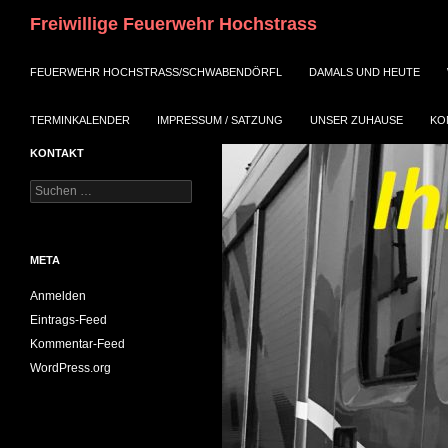
Suchen
Freiwillige Feuerwehr Hochstrass
ZUM INHALT SPRINGEN
FEUERWEHR HOCHSTRASS/SCHWABENDÖRFL
DAMALS UND HEUTE
TERMINKALENDER
IMPRESSUM / SATZUNG
UNSER ZUHAUSE
KO
KONTAKT
Suchen
nach:
META
Anmelden
Eintrags-Feed
Kommentar-Feed
WordPress.org