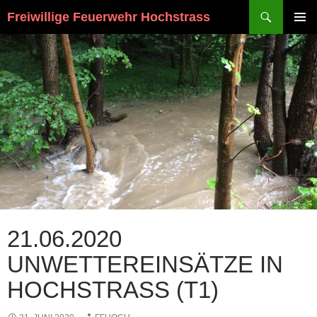
Suchen
Freiwillige Feuerwehr Hochstrass
ZUM
PRIMÄR
INHALT
MENÜ
SPRINGEN
21.06.2020
UNWETTEREINSÄTZE IN
HOCHSTRASS (T1)