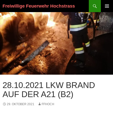
Suchen
Freiwillige Feuerwehr Hochstrass
ZUM
PRIMÄR
INHALT
MENÜ
SPRINGEN
28.10.2021 LKW BRAND
AUF DER A21 (B2)
29. OKTOBER 2021
FFHOCH