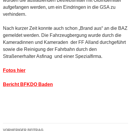
wurden die auslaufenden Betriebsmittel mit Ölbindemittel
aufgefangen werden, um ein Eindringen in die GSA zu
verhindern.
Nach kurzer Zeit konnte auch schon „Brand aus“ an die BAZ
gemeldet werden. Die Fahrzeugbergung wurde durch die
Kameradinnen und Kameraden der FF Alland durchgeführt
sowie die Reinigung der Fahrbahn durch den
Straßenerhalter Asfinag und einer Spezialfirma.
Fotos hier
Bericht BFKDO Baden
Beitragsnavigation
VORHERIGER BEITRAG