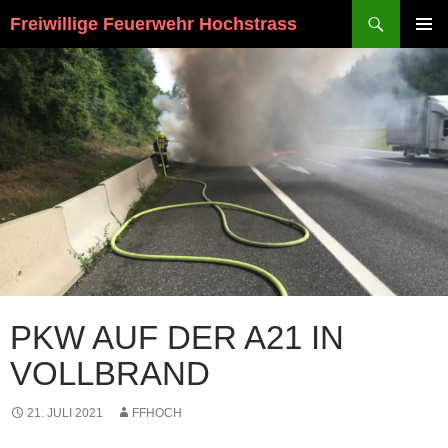
Suchen
Freiwillige Feuerwehr Hochstrass
ZUM
PRIMÄR
INHALT
MENÜ
SPRINGEN
PKW AUF DER A21 IN
VOLLBRAND
21. JULI 2021
FFHOCH