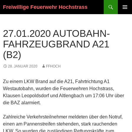
Suchen
Freiwillige Feuerwehr Hochstrass
ZUM
PRIMÄR
INHALT
MENÜ
SPRINGEN
27.01.2020 AUTOBAHN-
FAHRZEUGBRAND A21
(B2)
28. JANUAR 2020
FFHOCH
Zu einem LKW Brand auf die A21, Fahrtrichtung A1
Westautobahn, wurden die Feuerwehren Hochstrass,
Klausen Leopoldsdorf und Altlengbach um 17:06 Uhr über
die BAZ alarmiert.
Zahlreiche Verkehrsteilnehmer meldeten über den Notruf,
einen am Pannenstreifen stehenden, stark rauchenden
LKW. So wurden die zuständigen Rettungskräfte zum