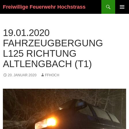
Suchen
Freiwillige Feuerwehr Hochstrass
ZUM
PRIMÄR
INHALT
MENÜ
SPRINGEN
19.01.2020
FAHRZEUGBERGUNG
L125 RICHTUNG
ALTLENGBACH (T1)
20. JANUAR 2020
FFHOCH