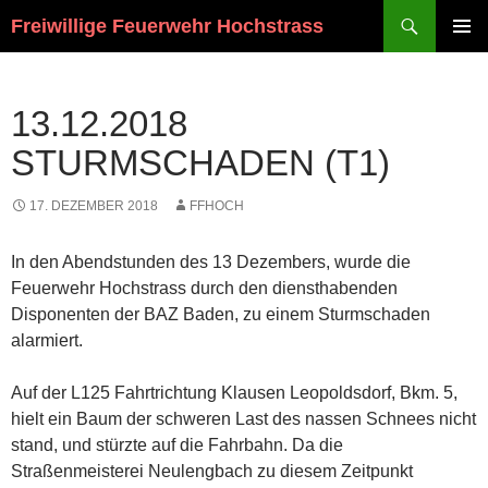
Suchen
Freiwillige Feuerwehr Hochstrass
ZUM
PRIMÄR
INHALT
MENÜ
SPRINGEN
13.12.2018
STURMSCHADEN (T1)
17. DEZEMBER 2018
FFHOCH
In den Abendstunden des 13 Dezembers, wurde die
Feuerwehr Hochstrass durch den diensthabenden
Disponenten der BAZ Baden, zu einem Sturmschaden
alarmiert.
Auf der L125 Fahrtrichtung Klausen Leopoldsdorf, Bkm. 5,
hielt ein Baum der schweren Last des nassen Schnees nicht
stand, und stürzte auf die Fahrbahn. Da die
Straßenmeisterei Neulengbach zu diesem Zeitpunkt