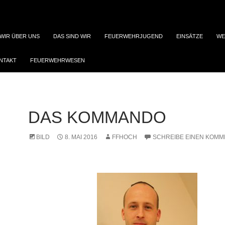
WIR ÜBER UNS
DAS SIND WIR
FEUERWEHRJUGEND
EINSÄTZE
WE
NTAKT
FEUERWEHRWESEN
DAS KOMMANDO
BILD
8. MAI 2016
FFHOCH
SCHREIBE EINEN KOM