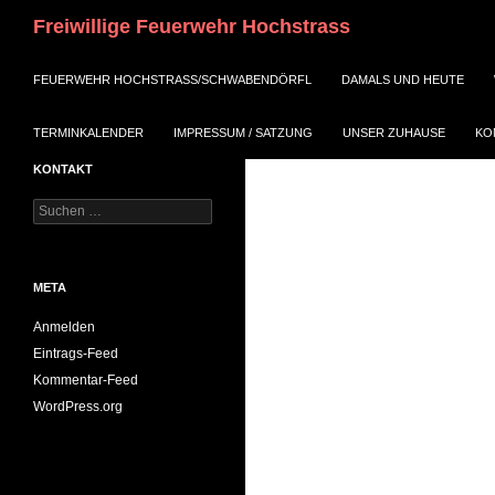
Suchen
Freiwillige Feuerwehr Hochstrass
ZUM INHALT SPRINGEN
FEUERWEHR HOCHSTRASS/SCHWABENDÖRFL
DAMALS UND HEUTE
TERMINKALENDER
IMPRESSUM / SATZUNG
UNSER ZUHAUSE
KO
KONTAKT
Suchen
nach:
META
Anmelden
Eintrags-Feed
Kommentar-Feed
WordPress.org