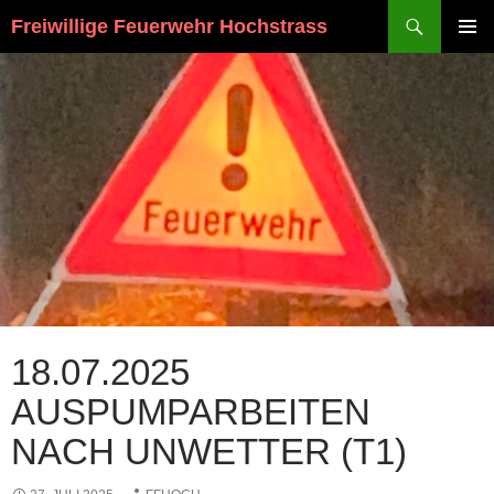
Suchen
Freiwillige Feuerwehr Hochstrass
ZUM
PRIMÄR
INHALT
MENÜ
SPRINGEN
18.07.2025
AUSPUMPARBEITEN
NACH UNWETTER (T1)