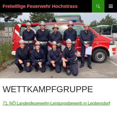
Suchen
Freiwillige Feuerwehr Hochstrass
ZUM
PRIMÄR
INHALT
MENÜ
SPRINGEN
WETTKAMPFGRUPPE
71. NÖ Landesfeuerwehr-Leistungsbewerb in Leobersdorf