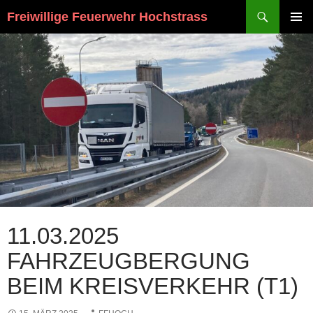
Suchen
Freiwillige Feuerwehr Hochstrass
ZUM
PRIMÄR
INHALT
MENÜ
SPRINGEN
11.03.2025
FAHRZEUGBERGUNG
BEIM KREISVERKEHR (T1)