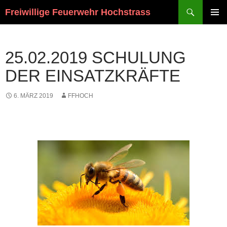
Suchen
Freiwillige Feuerwehr Hochstrass
ZUM
PRIMÄR
INHALT
MENÜ
SPRINGEN
25.02.2019 SCHULUNG
DER EINSATZKRÄFTE
6. MÄRZ 2019
FFHOCH