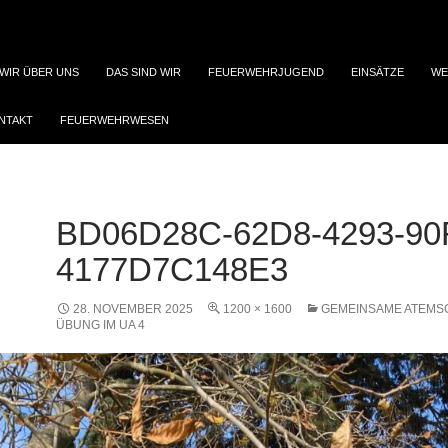
WIR ÜBER UNS
DAS SIND WIR
FEUERWEHRJUGEND
EINSÄTZE
WE
NTAKT
FEUERWEHRWESEN
BD06D28C-62D8-4293-90
4177D7C148E3
28. NOVEMBER 2025
1200 × 1600
GEMEINSAME ATEMS
ÜBUNG IM UA 4