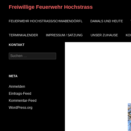
Suchen
Freiwillige Feuerwehr Hochstrass
ZUM INHALT SPRINGEN
FEUERWEHR HOCHSTRASS/SCHWABENDÖRFL
DAMALS UND HEUTE
TERMINKALENDER
IMPRESSUM / SATZUNG
UNSER ZUHAUSE
KO
KONTAKT
Suchen
nach:
META
Anmelden
Eintrags-Feed
Kommentar-Feed
WordPress.org