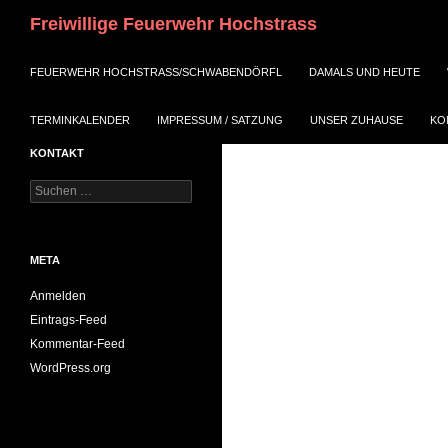
Suchen
Freiwillige Feuerwehr Hochstrass
ZUM INHALT SPRINGEN
FEUERWEHR HOCHSTRASS/SCHWABENDÖRFL
DAMALS UND HEUTE
TERMINKALENDER
IMPRESSUM / SATZUNG
UNSER ZUHAUSE
KO
KONTAKT
Suchen
nach:
META
Anmelden
Eintrags-Feed
Kommentar-Feed
WordPress.org