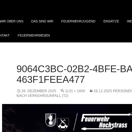
WIR ÜBER UNS
DAS SIND WIR
FEUERWEHRJUGEND
EINSÄTZE
WE
NTAKT
FEUERWEHRWESEN
9064C3BC-02B2-4BFE-BA
463F1FEEA477
26. DEZEMBER 2025
1131 × 1600
26.12.2025 PERSON
NACH VERKEHRSUNFALL (T2)