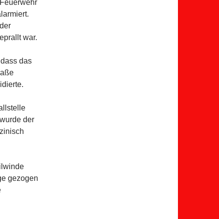
 Feuerwehr
armiert.
der
rallt war.
, dass das
raße
dierte.
llstelle
 wurde der
zinisch
ilwinde
ge gezogen
e