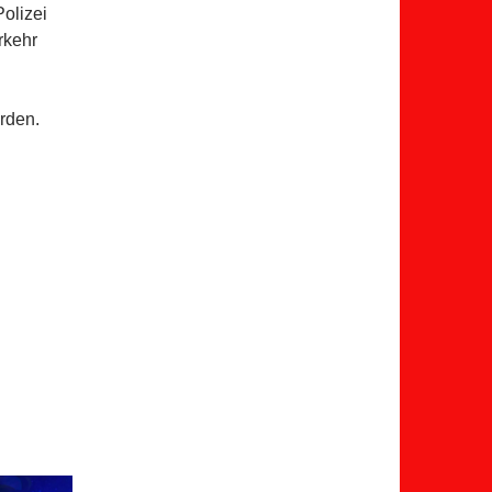
olizei
rkehr
rden.