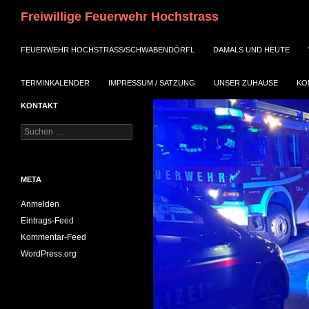
Suchen
Freiwillige Feuerwehr Hochstrass
ZUM INHALT SPRINGEN
FEUERWEHR HOCHSTRASS/SCHWABENDÖRFL
DAMALS UND HEUTE
TERMINKALENDER
IMPRESSUM / SATZUNG
UNSER ZUHAUSE
KO
KONTAKT
Suchen
nach:
META
Anmelden
Eintrags-Feed
Kommentar-Feed
WordPress.org