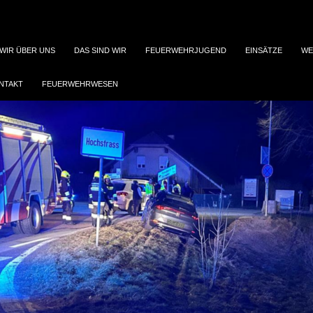
WIR ÜBER UNS
DAS SIND WIR
FEUERWEHRJUGEND
EINSÄTZE
WE
NTAKT
FEUERWEHRWESEN