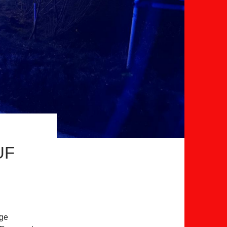
UF
ige