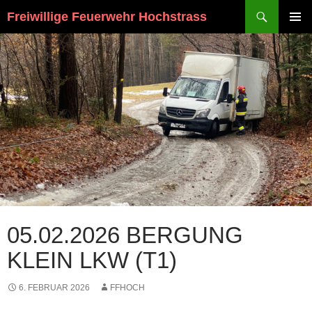
Suchen
Freiwillige Feuerwehr Hochstrass
ZUM
PRIMÄR
INHALT
MENÜ
SPRINGEN
05.02.2026 BERGUNG
KLEIN LKW (T1)
6. FEBRUAR 2026
FFHOCH